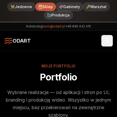
Jedzenie
Sklep
Gabinety
Warsztat
Produkcja
Kołobrzeg
biuro@odart.pl
+48 695 432 415
ODART
MOJE PORTFOLIO
Portfolio
Wybrane realizacje — od aplikacji i stron po UI,
branding i produkcję wideo. Wszystko w jednym
miejscu, bez przekierowań na zewnętrzne
szablony.