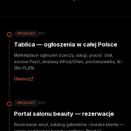
PRODUKT
#
01
Tablica — ogłoszenia w całej Polsce
Marketplace ogłoszeń (rzeczy, usługi, praca): chat,
escrow PayU, dostawy InPost/Orlen, porównywarka, AI i
i18n PL/EN.
Otwórz
PRODUKT
#
02
Portal salonu beauty — rezerwacje
Rezerwacje wizyt, katalog gabinetów i ścieżka klienta —
serwis pod branżę beauty i wellness (Next.js).