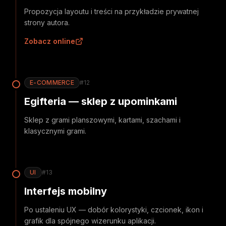
Propozycja layoutu i treści na przykładzie prywatnej
strony autora.
Zobacz online
E-COMMERCE
#
12
Egifteria — sklep z upominkami
Sklep z grami planszowymi, kartami, szachami i
klasycznymi grami.
UI
#
13
Interfejs mobilny
Po ustaleniu UX — dobór kolorystyki, czcionek, ikon i
grafik dla spójnego wizerunku aplikacji.