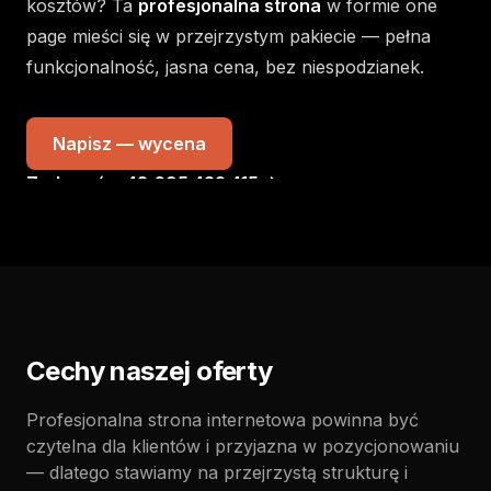
kosztów? Ta
profesjonalna strona
w formie one
page mieści się w przejrzystym pakiecie — pełna
funkcjonalność, jasna cena, bez niespodzianek.
Napisz — wycena
Zadzwoń: +48 695 432 415
biuro@odart.pl
Cechy naszej oferty
Profesjonalna strona internetowa powinna być
czytelna dla klientów i przyjazna w pozycjonowaniu
— dlatego stawiamy na przejrzystą strukturę i